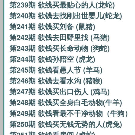
第239期 欲线买最贴心的人(龙蛇)
第240期 欲钱去找刚出世婴儿(蛇龙)
第241期 欲钱买刘备 (鼠猪)
第242期 欲钱去田野里找 (马猪)
第243期 欲钱买长命动物 (狗蛇)
第244期 欲钱孙陪空 (虎龙)
第245期 欲钱看愚人节 (羊马)
第246期 欲钱去看水沟 (猪猴)
第247期 欲钱买出口伤人 (鸡马)
第248期 欲钱买全身白毛动物(牛羊)
第249期 欲钱看最不干净动物（牛狗）
第250期 欲钱买无钱无势的人(虎兔)
第251期 欲钱看房间 (虎蛇)