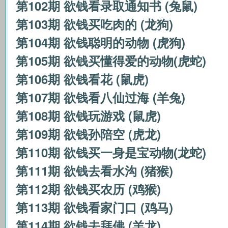
第102期 欲钱看录取通知书 (兔鼠)
第103期 欲钱买吃肉的 (龙狗)
第104期 欲钱聪明的动物 (虎狗)
第105期 欲钱买懂得爱的动物(虎蛇)
第106期 欲钱看花 (鼠虎)
第107期 欲钱看八仙过海 (羊兔)
第108期 欲钱玩游戏 (鼠虎)
第109期 欲钱孙陪空 (虎龙)
第110期 欲钱买一身是宝动物(龙蛇)
第111期 欲钱去看水沟 (猪猴)
第112期 欲钱买农历 (鸡猴)
第113期 欲钱看家门口 (鸡马)
第114期 欲钱去拜佛 (羊龙)