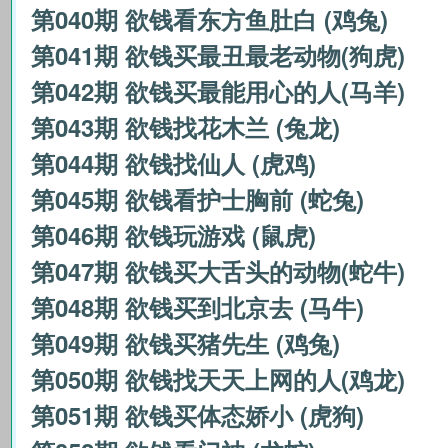
第040期 欲钱看东方鱼肚白 (鸡兔)
第041期 欲钱买最丑最老动物(狗虎)
第042期 欲钱买最能用心的人(马羊)
第043期 欲钱找花木兰 (兔龙)
第044期 欲钱找仙人 (虎鸡)
第045期 欲钱看护士胸前 (蛇兔)
第046期 欲钱玩游戏 (鼠虎)
第047期 欲钱买大舌头的动物(蛇牛)
第048期 欲钱买到北京去 (马牛)
第049期 欲钱买猪先生 (鸡兔)
第050期 欲钱找天天上网的人(鸡龙)
第051期 欲钱买体态娇小 (虎狗)