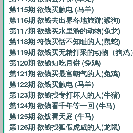
第115期 欲钱买触电 (马羊)
第116期 欲钱去出界各地旅游(猴狗)
第117期 欲线买水里游的动物(兔龙)
第118期 符钱买恬不知耻的人(鼠蛇)
第119期 欲钱买无精打采的动物（狗鸡
第120期 欲钱知吃月饼 (兔鸡)
第121期 欲钱买最富朝气的人(兔鸡)
第122期 欲钱买触电 (马羊)
第123期 欲钱找专打坏人的人(牛猪)
第124期 欲钱看千年等一回 (牛马)
第125期 欲钹看天庭 (牛马)
第126期 欲钱找狐假虎威的人(龙鼠)