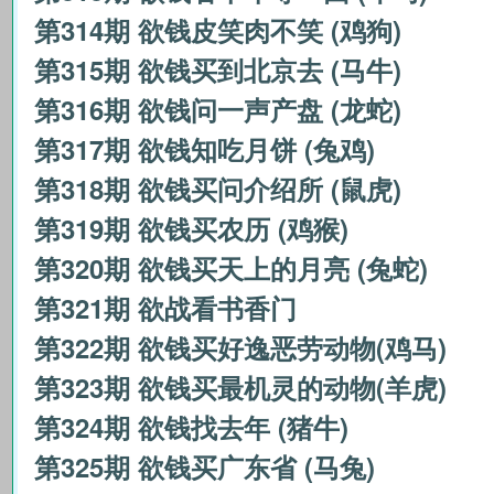
第314期 欲钱皮笑肉不笑 (鸡狗)
第315期 欲钱买到北京去 (马牛)
第316期 欲钱问一声产盘 (龙蛇)
第317期 欲钱知吃月饼 (兔鸡)
第318期 欲钱买问介绍所 (鼠虎)
第319期 欲钱买农历 (鸡猴)
第320期 欲钱买天上的月亮 (兔蛇)
第321期 欲战看书香门
第322期 欲钱买好逸恶劳动物(鸡马)
第323期 欲钱买最机灵的动物(羊虎)
第324期 欲钱找去年 (猪牛)
第325期 欲钱买广东省 (马兔)