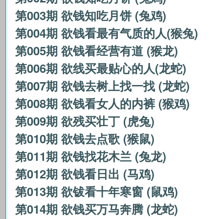
第003期 欲钱知吃月饼 (兔鸡)
第004期 欲钱看最有气质的人(猴兔)
第005期 欲钱看经营有道 (猴龙)
第006期 欲线买最贴心的人(龙蛇)
第007期 欲钱去树上找一找 (龙蛇)
第008期 欲钱看女人的内裤 (猴鸡)
第009期 欲残买壮丁 (虎兔)
第010期 欲钱去点歌 (猴鼠)
第011期 欲钱找花木兰 (兔龙)
第012期 欲钱看日出 (马鸡)
第013期 欲钹看十年寒窗 (鼠鸡)
第014期 欲钱买万马奔腾 (龙蛇)