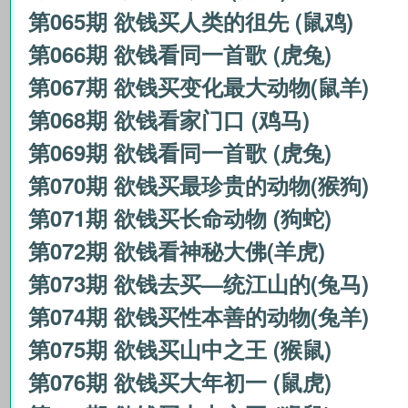
第065期 欲钱买人类的徂先 (鼠鸡)
第066期 欲钱看同一首歌 (虎兔)
第067期 欲钱买变化最大动物(鼠羊)
第068期 欲钱看家门口 (鸡马)
第069期 欲钱看同一首歌 (虎兔)
第070期 欲钱买最珍贵的动物(猴狗)
第071期 欲钱买长命动物 (狗蛇)
第072期 欲钱看神秘大佛(羊虎)
第073期 欲钱去买—统江山的(兔马)
第074期 欲钱买性本善的动物(兔羊)
第075期 欲钱买山中之王 (猴鼠)
第076期 欲钱买大年初一 (鼠虎)