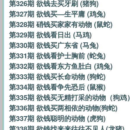
第326期 欲钱去买牙刷 (猪狗)
第327期 欲钱买—生平庸 (鸡兔)
第328期 硝钱买家家有动物 (鼠蛇)
第329期 欲钱看日出 (马鸡)
第330期 欲钱买广东省 (马兔)
第331期 欲钱看护士胸前 (蛇兔)
第332期 欲钱看东方鱼肚白 (鸡兔)
第333期 欲钱买长命动物 (狗蛇)
第334期 欲钱看争先恐后 (鼠猴)
第335期 欲钱买无精打采的动物（狗鸡
第336期 欲钱买两相依的动物(狗蛇)
第337期 欲钱聪明的动物 (虎狗)
第338期 欲钱找来来往往不见人(龙猪)