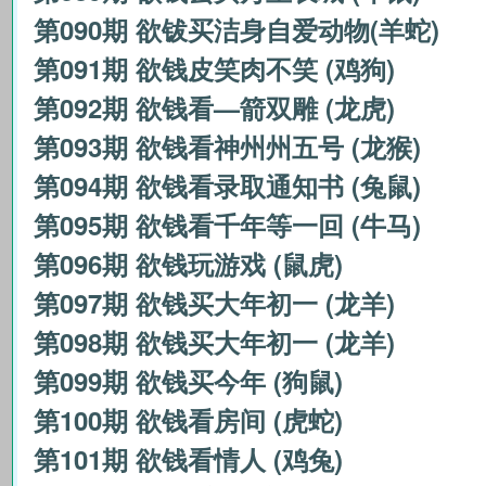
第090期 欲钹买洁身自爱动物(羊蛇)
第091期 欲钱皮笑肉不笑 (鸡狗)
第092期 欲钱看—箭双雕 (龙虎)
第093期 欲钱看神州州五号 (龙猴)
第094期 欲钱看录取通知书 (兔鼠)
第095期 欲钱看千年等一回 (牛马)
第096期 欲钱玩游戏 (鼠虎)
第097期 欲钱买大年初一 (龙羊)
第098期 欲钱买大年初一 (龙羊)
第099期 欲钱买今年 (狗鼠)
第100期 欲钱看房间 (虎蛇)
第101期 欲钱看情人 (鸡兔)