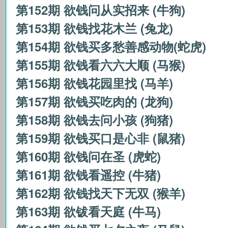
第152期 欲钱问从实招来 (牛狗)
第153期 欲钱找花木兰 (兔龙)
第154期 欲钱买多愁善感动物(蛇虎)
第155期 欲钱看六六大顺 (马猴)
第156期 欲钱花园里找 (马羊)
第157期 欲钱买吃肉的 (龙狗)
第158期 欲钱去问小孩 (狗猪)
第159期 欲钱买口是心非 (鼠猪)
第160期 欲钱问在圣 (虎蛇)
第161期 欲钱看遥控 (牛猪)
第162期 欲钱找天下无双 (猴羊)
第163期 欲钹看天庭 (牛马)