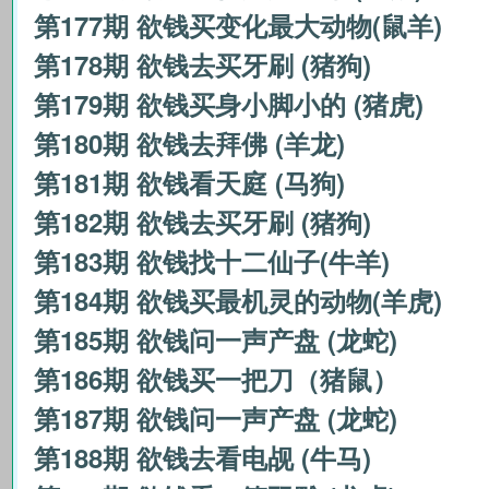
第177期 欲钱买变化最大动物(鼠羊)
第178期 欲钱去买牙刷 (猪狗)
第179期 欲钱买身小脚小的 (猪虎)
第180期 欲钱去拜佛 (羊龙)
第181期 欲钱看天庭 (马狗)
第182期 欲钱去买牙刷 (猪狗)
第183期 欲钱找十二仙子(牛羊)
第184期 欲钱买最机灵的动物(羊虎)
第185期 欲钱问一声产盘 (龙蛇)
第186期 欲钱买一把刀（猪鼠）
第187期 欲钱问一声产盘 (龙蛇)
第188期 欲钱去看电觇 (牛马)