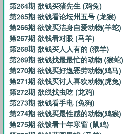
第264期 欲钱买猪先生 (鸡兔)
第265期 欲钱看论坛州五号 (龙猴)
第266期 欲钹买洁身自爱动物(羊蛇)
第267期 欲钱看对眼 (马羊)
第268期 欲钱买人人有的 (猴羊)
第269期 欲钱找最最忙的动物 (猴蛇)
第270期 欲钱买好逸恶劳动物(鸡马)
第271期 欲钱买讨人喜欢动物(虎兔)
第272期 欲线找虫吃 (龙鸡)
第273期 欲钱看手电 (兔狗)
第274期 欲钱买最性感的动物(鸡猴)
第275期 欲钹看十年寒窗 (鼠鸡)