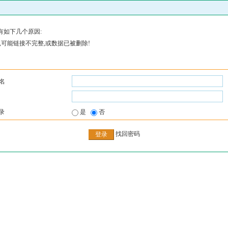
有如下几个原因:
,可能链接不完整,或数据已被删除!
名
录
是
否
找回密码