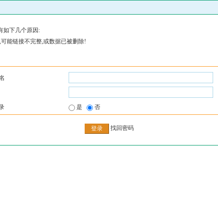
有如下几个原因:
,可能链接不完整,或数据已被删除!
名
录
是
否
找回密码