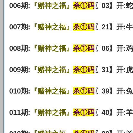
006期:
『赌神之福』
杀①码
〖03〗开:蛇
007期:
『赌神之福』
杀①码
〖21〗开:牛
008期:
『赌神之福』
杀①码
〖06〗开:鸡
009期:
『赌神之福』
杀①码
〖31〗开:虎
010期:
『赌神之福』
杀①码
〖39〗开:兔
011期:
『赌神之福』
杀①码
〖40〗开:羊