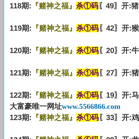
118期:
『赌神之福』
杀①码
〖49〗开:猪
119期:
『赌神之福』
杀①码
〖42〗开:猴
120期:
『赌神之福』
杀①码
〖20〗开:牛
121期:
『赌神之福』
杀①码
〖27〗开:猪
122期:
『赌神之福』
杀①码
〖19〗开:马
大富豪唯一网址
www.5566866.com
123期:
『赌神之福』
杀①码
〖33〗开:鸡