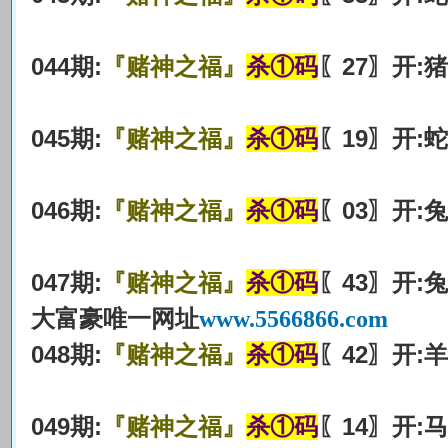
044期:
『赌神之福』
杀①码
〖27〗开:猪
045期:
『赌神之福』
杀①码
〖19〗开:蛇
046期:
『赌神之福』
杀①码
〖03〗开:兔
047期:
『赌神之福』
杀①码
〖43〗开:兔
大富豪唯一网址
www.5566866.com
048期:
『赌神之福』
杀①码
〖42〗开:羊
049期:
『赌神之福』
杀①码
〖14〗开:马