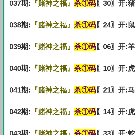
037期:
『赌神之福』
杀①码
〖30〗开:猪
038期:
『赌神之福』
杀①码
〖24〗开:鼠
039期:
『赌神之福』
杀①码
〖06〗开:羊
040期:
『赌神之福』
杀①码
〖10〗开:虎
041期:
『赌神之福』
杀①码
〖21〗开:马
042期:
『赌神之福』
杀①码
〖14〗开:虎
043期:
『赌神之福』
杀①码
〖33〗开:蛇