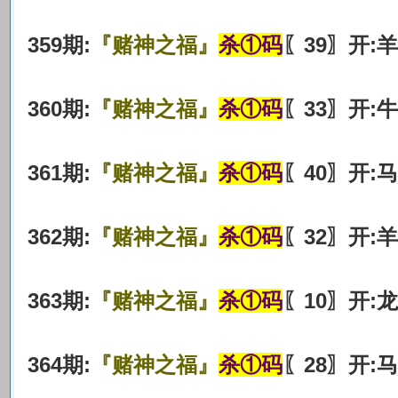
359期:
『赌神之福』
杀①码
〖39〗开:羊
360期:
『赌神之福』
杀①码
〖33〗开:牛
361期:
『赌神之福』
杀①码
〖40〗开:马
362期:
『赌神之福』
杀①码
〖32〗开:羊
363期:
『赌神之福』
杀①码
〖10〗开:龙
364期:
『赌神之福』
杀①码
〖28〗开:马