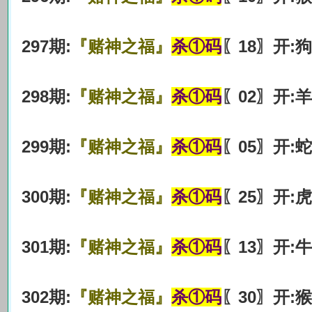
297期:
『赌神之福』
杀①码
〖18〗开:狗
298期:
『赌神之福』
杀①码
〖02〗开:羊
299期:
『赌神之福』
杀①码
〖05〗开:蛇
300期:
『赌神之福』
杀①码
〖25〗开:虎
301期:
『赌神之福』
杀①码
〖13〗开:牛
302期:
『赌神之福』
杀①码
〖30〗开:猴