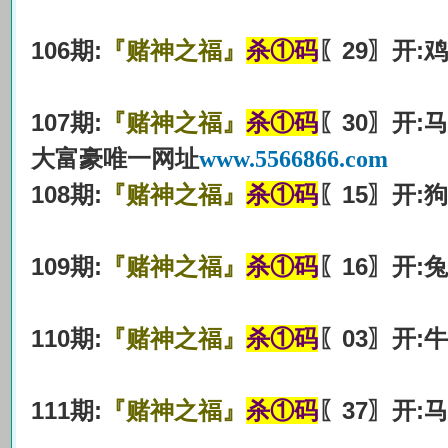
106期:
『赌神之福』
杀①码
〖29〗开:鸡
107期:
『赌神之福』
杀①码
〖30〗开:马
大富豪唯一网址
www.5566866.com
108期:
『赌神之福』
杀①码
〖15〗开:狗
109期:
『赌神之福』
杀①码
〖16〗开:兔
110期:
『赌神之福』
杀①码
〖03〗开:牛
111期:
『赌神之福』
杀①码
〖37〗开:马