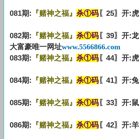
081期:
『赌神之福』
杀①码
〖25〗开:虎
082期:
『赌神之福』
杀①码
〖39〗开:龙
大富豪唯一网址
www.5566866.com
083期:
『赌神之福』
杀①码
〖44〗开:虎
084期:
『赌神之福』
杀①码
〖41〗开:兔
085期:
『赌神之福』
杀①码
〖33〗开:鼠
086期:
『赌神之福』
杀①码
〖42〗开:羊