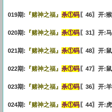
019期:
『赌神之福』
杀①码
〖46〗开:猴
020期:
『赌神之福』
杀①码
〖31〗开:马
021期:
『赌神之福』
杀①码
〖48〗开:鼠
022期:
『赌神之福』
杀①码
〖47〗开:鼠
023期:
『赌神之福』
杀①码
〖36〗开:羊
024期:
『赌神之福』
杀①码
〖44〗开:虎