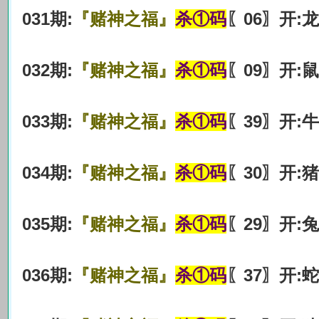
031期:
『赌神之福』
杀①码
〖06〗开:龙
032期:
『赌神之福』
杀①码
〖09〗开:鼠
033期:
『赌神之福』
杀①码
〖39〗开:牛
034期:
『赌神之福』
杀①码
〖30〗开:猪
035期:
『赌神之福』
杀①码
〖29〗开:兔
036期:
『赌神之福』
杀①码
〖37〗开:蛇