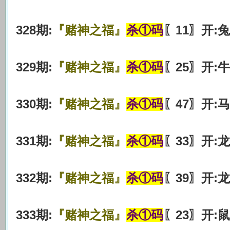
328期:
『赌神之福』
杀①码
〖11〗开:兔
329期:
『赌神之福』
杀①码
〖25〗开:牛
330期:
『赌神之福』
杀①码
〖47〗开:马
331期:
『赌神之福』
杀①码
〖33〗开:龙
332期:
『赌神之福』
杀①码
〖39〗开:龙
333期:
『赌神之福』
杀①码
〖23〗开:鼠